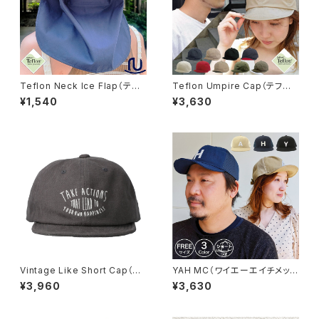
Teflon Neck Ice Flap（テフ
Teflon Umpire Cap（テフロ
ロンネックアイスフラップ）首カ
ン アンパイヤ キャップ）【hb-24
¥1,540
¥3,630
バー ※WEB限定商品【hb-33
99rk】
70rk】
Vintage Like Short Cap（ヴ
YAH MC（ワイエーエイチメッシ
ィンテージショートキャップ）【bc
ュキャップ）※オンライン限定【b
¥3,960
¥3,630
q-u21759】
ch-h90357】