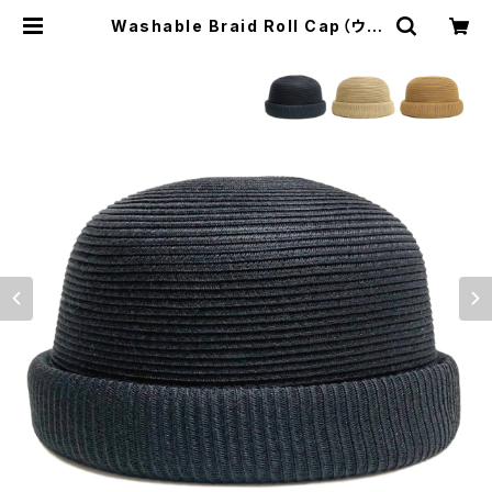
Washable Braid Roll Cap（ウォ
ッシャブルブレードロールキャップ）
【bca-u21753】 | RU WEB MART