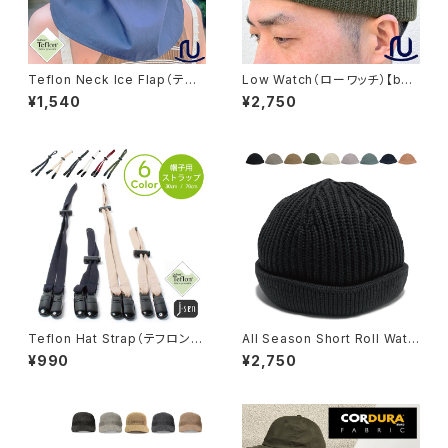
Teflon Neck Ice Flap（テフ
Low Watch（ローワッチ）【bcd
ロンネックアイスフラップ）首カ
-n70191】
¥1,540
¥2,750
バー ※WEB限定商品【hb-33
70rk】
Teflon Hat Strap（テフロンハ
All Season Short Roll Watc
ットストラップ）【hb-1627rks】
h（オールシーズンショートロー
¥990
¥2,750
ルワッチ）【bcd-n11672】