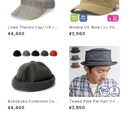
Linen Thermo Cap（リネンサ
Wrinkle US Work（リンクルユ
ーモキャップ）【bca-y01490】
ーエスワーク）【bch-y90362】
¥4,400
¥3,960
Bokoboko Fisherman Cap
Tweed Pork Pie Hat（ツイー
（ボコボコフィッシャーマンキャッ
ドポークパイハット）※オンライ
¥4,400
¥3,850
プ）【bck-u90451】
ン限定【bcz-y0071】