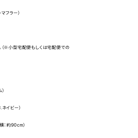
ートマフラー）
。（※小型宅配便もしくは宅配便での
%）
.ネイビー）
：約90cm）