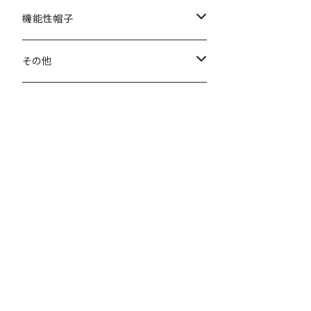
秋冬
春夏
機能性帽子
秋冬
春夏
その他
秋冬
ヘアバンド
マフラー・ネックウォーマー