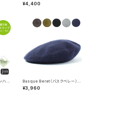
61r
モキャップ）【bca-y01490】
¥4,400
ロンハッ
Basque Beret（バスクベレー）
】
【bcp-e62980】
¥3,960