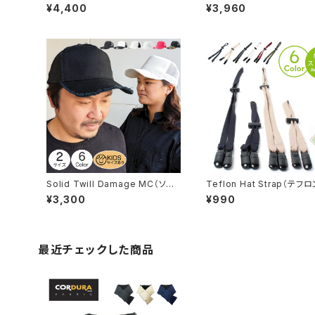
コボコフィッシャーマンキャップ）
サファリハット ツー ）【hb-17
¥4,400
¥3,960
【bck-u90451】
k】
Solid Twill Damage MC（ソリッ
Teflon Hat Strap（テフ
ドツイルダメージメッシュキャップ）
トストラップ）【hb-1627rks
¥3,300
¥990
【rmc-2007】
最近チェックした商品