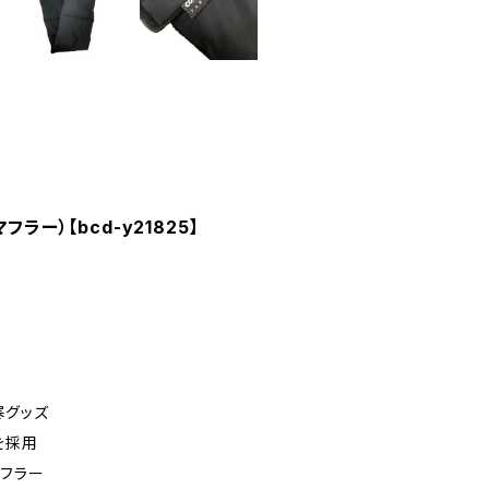
マフラー）【bcd-y21825】
寒グッズ
を採用
フラー