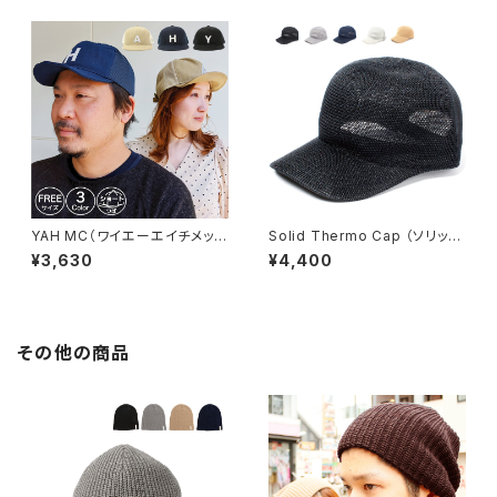
YAH MC（ワイエーエイチメッシ
Solid Thermo Cap （ソリッド
ュキャップ）※オンライン限定【b
サーモキャップ）【bca-e7003
¥3,630
¥4,400
ch-h90357】
2】
その他の商品