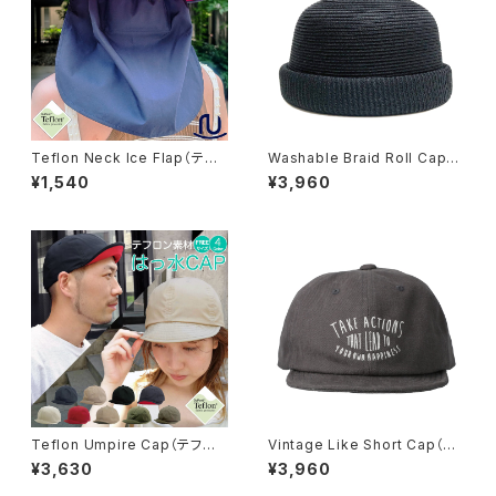
Teflon Neck Ice Flap（テフ
Washable Braid Roll Cap
ロンネックアイスフラップ）首カ
（ウォッシャブルブレードロール
¥1,540
¥3,960
バー ※WEB限定商品【hb-33
キャップ）【bca-u21753】
70rk】
Teflon Umpire Cap（テフロ
Vintage Like Short Cap（ヴ
ン アンパイヤ キャップ）【hb-24
ィンテージショートキャップ）【bc
¥3,630
¥3,960
99rk】
q-u21759】