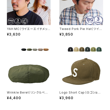
YAH MC（ワイエーエイチメッシ
Tweed Pork Pie Hat（ツイー
ュキャップ）※オンライン限定【b
ドポークパイハット）※オンライ
¥3,630
¥3,850
ch-h90357】
ン限定【bcz-y0071】
Wrinkle Beret（リンクルベレ
Logo Short Cap（ロゴショー
ー）【bcn-m21743】
トキャップ）【bcn-y21804】【pc
¥4,400
¥3,960
n-y25044】