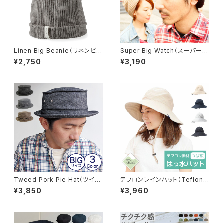
Linen Big Beanie（リネンビッ
Super Big Watch（スーパービ
グビーニー）【bcd-y01491】
ッグワッチ）【qcz-d2206】
¥2,750
¥3,190
Tweed Pork Pie Hat（ツイー
テフロンレインハット（Teflon
ドポークパイハット）※オンライ
Rain Hat）【hb-1626rk】
¥3,850
¥3,960
ン限定【bcz-y0071】