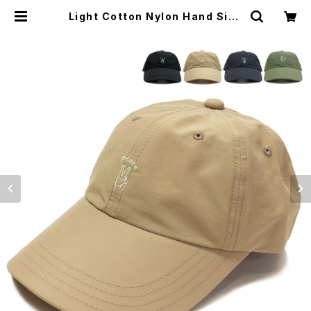
Light Cotton Nylon Hand Sign
Cap（ライトコットンナイロンハンド
サインキャップ）【bch-s01549】 | R
U WEB MART