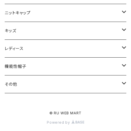
秋冬
春夏
ニットキャップ
秋冬
春夏
キッズ
秋冬
春夏
レディース
秋冬
春夏
機能性帽子
秋冬
春夏
その他
秋冬
ヘアバンド
© RU WEB MART
マフラー・ネックウォーマー
Powered by