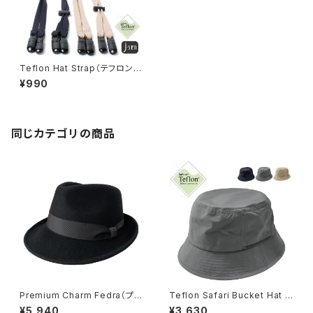
Teflon Hat Strap（テフロンハ
ットストラップ）【hb-1627rks】
¥990
同じカテゴリの商品
Premium Charm Fedra（プレ
Teflon Safari Bucket Hat （
ミアムチャームフェドラ）【bcs-
テフロン サファリ バケット ハッ
¥5,940
¥3,630