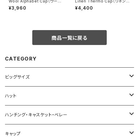
Wool Alphabet Cap（ウール
Linen Thermo Cap（リネンサ
アルファベットキャップ）【bcn-s
ーモキャップ）【bca-y01490】
¥3,960
¥4,400
90438】
商品一覧に戻る
CATEGORY
ビッグサイズ
春夏
ハット
秋冬
春夏
ハンチング・キャスケット・ベレー
秋冬
春夏
キャップ