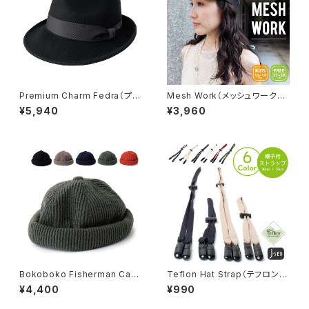
Premium Charm Fedra（プレ
Mesh Work（メッシュワーク）
ミアムチャームフェドラ）【bcs-
【bch-s90366】
¥5,940
¥3,960
e50001】
Bokoboko Fisherman Cap
Teflon Hat Strap（テフロンハ
（ボコボコフィッシャーマンキャッ
ットストラップ）【hb-1627rks】
¥4,400
¥990
プ）【bck-u90451】