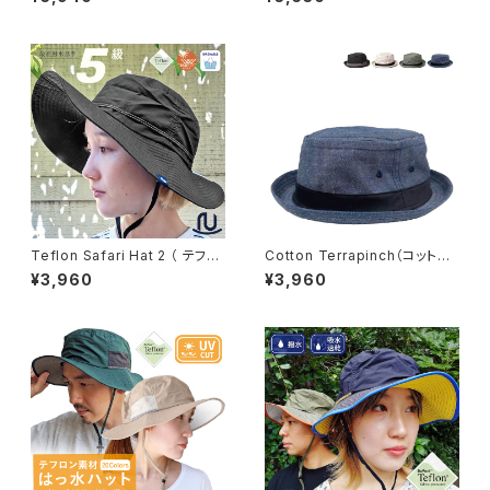
e50001】
ト ）【hb-3199rk】
Teflon Safari Hat 2 （ テフロ
Cotton Terrapinch（コットン
ン サファリハット ツー ）【hb-17
テラピンチ）【rus-210】
¥3,960
¥3,960
61rk】