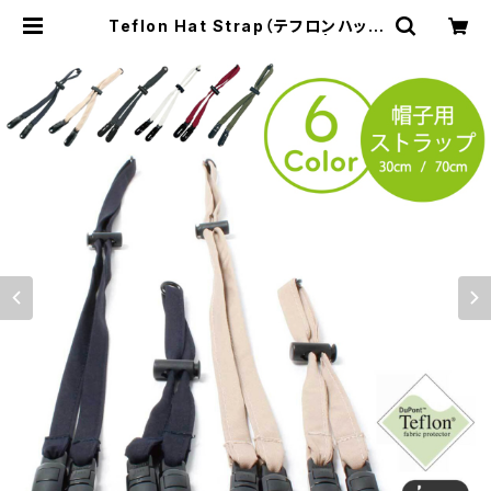
Teflon Hat Strap（テフロンハット
ストラップ）【hb-1627rks】 | RU W
EB MART