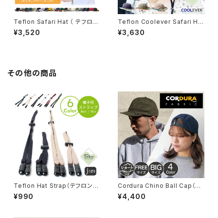
Teflon Safari Hat （ テフロン
Teflon Coolever Safari Hat
サファリハット ）【qch-e4270】
（テフロンクールエバーハット）
¥3,520
¥3,630
【qch-e0075rk】
その他の商品
Teflon Hat Strap（テフロンハ
Cordura Chino Ball Cap（コ
ットストラップ）【hb-1627rks】
ーデュラチノボールキャップ）【b
¥990
¥4,400
cn-y01562】