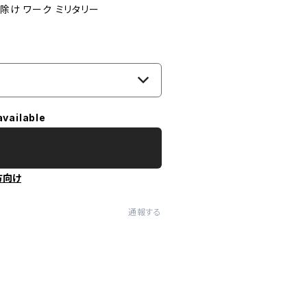
日除け ワーク ミリタリー
available
方向け
通報する