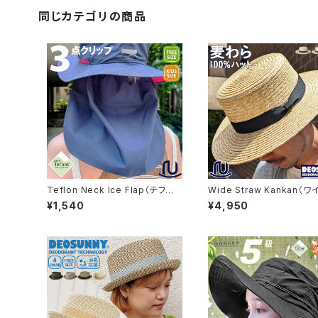
同じカテゴリの商品
Teflon Neck Ice Flap（テフロ
Wide Straw Kankan（
ンネックアイスフラップ）首カバー
ローカンカン）【bcx-y3187
¥1,540
¥4,950
※WEB限定商品【hb-3370rk】