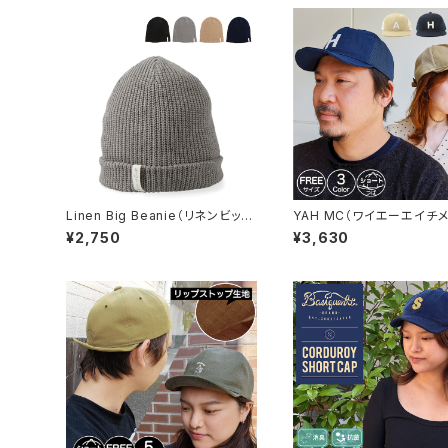
Linen Big Beanie（リネンビッグ
YAH MC（ワイエーエイチ
ビーニー）【bcd-y01491】
キャップ）※オンライン限定【b
¥2,750
¥3,630
h90357】