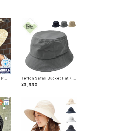
ワイドスト
Teflon Safari Bucket Hat （ テ
5】
フロン サファリ バケット ハット ）
¥3,630
【hb-3199rk】