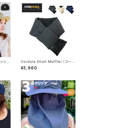
メッシュ
Cordura Short Muffler （コーデ
ch-
ュラショートマフラー）【bcd-y218
¥3,960
25】