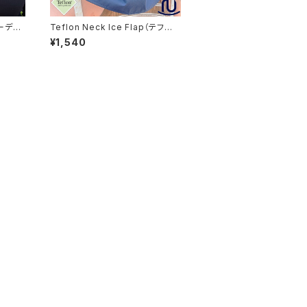
コーデュ
Teflon Neck Ice Flap（テフロ
u117
ンネックアイスフラップ）首カバー
¥1,540
※WEB限定商品【hb-3370rk】