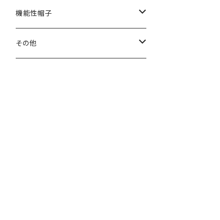
秋冬
春夏
機能性帽子
秋冬
春夏
その他
秋冬
ヘアバンド
マフラー・ネックウォーマー