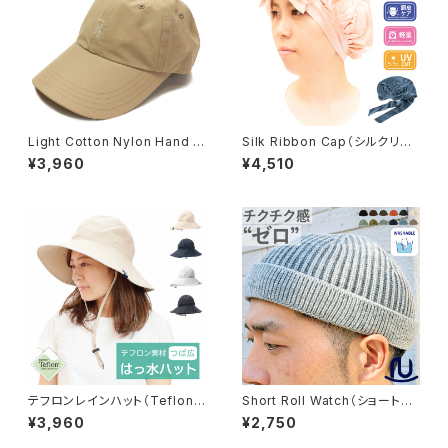
Light Cotton Nylon Hand Si
Silk Ribbon Cap（シルクリボ
gn Cap（ライトコットンナイロン
ンキャップ）【hb-1861rk】
¥3,960
¥4,510
ハンドサインキャップ）【bch-s0
1549】
テフロンレインハット（Teflon
Short Roll Watch（ショートロ
Rain Hat）【hb-1626rk】
ールワッチ）【bcd-k01582】
¥3,960
¥2,750