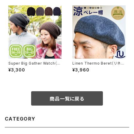
Super Big Gather Watch（ス
Linen Thermo Beret（リネン
ーパービッグギャザーワッチ）【q
サーモベレー）【bca-y90391】
¥3,300
¥3,960
cw-d2206rk】
商品一覧に戻る
CATEGORY