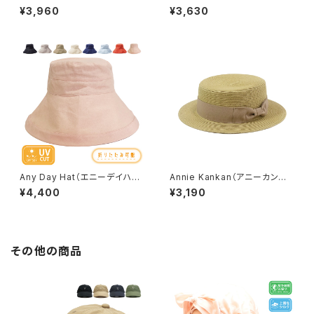
Rain Hat）【hb-1626rk】
バケットハット）※オンライン限
¥3,960
¥3,630
定商品【hb-1122rk】
Any Day Hat（エニーデイハッ
Annie Kankan（アニーカンカ
ト）【lcf-n47116】
ン）【lcf-n57199】
¥4,400
¥3,190
その他の商品