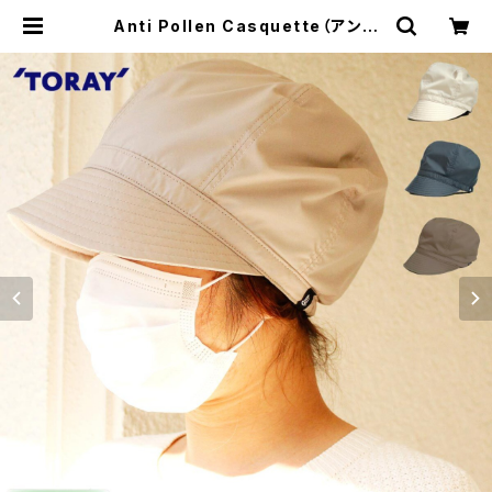
Anti Pollen Casquette（アンチ
ポランキャスケット） ※WEB限定【oa
-1739rk】 | RU WEB MART