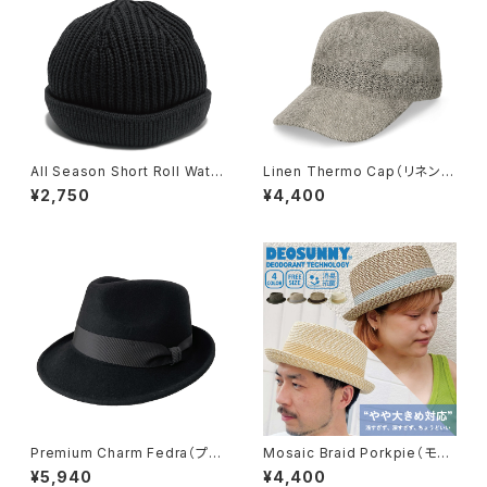
All Season Short Roll Watc
Linen Thermo Cap（リネンサ
h（オールシーズンショートロー
ーモキャップ）【bca-y01490】
¥2,750
¥4,400
ルワッチ）【bcd-n11672】
Premium Charm Fedra（プレ
Mosaic Braid Porkpie（モザ
ミアムチャームフェドラ）【bcs-
イク ブレード ポークパイ）【bcx
¥5,940
¥4,400
e50001】
-u21756】