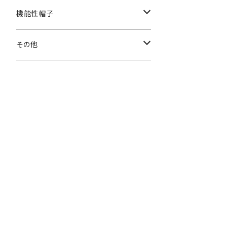
秋冬
春夏
機能性帽子
秋冬
春夏
その他
秋冬
ヘアバンド
マフラー・ネックウォーマー