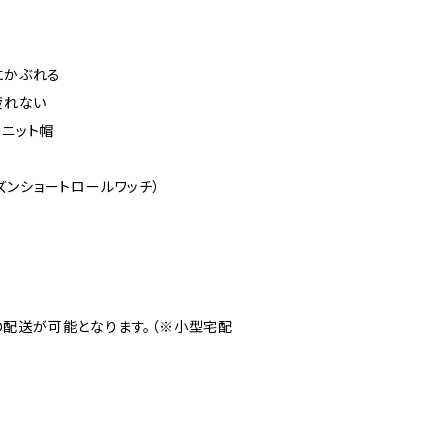
にかぶれる
疲れない
ニット帽
ルシーズンショートロールワッチ）
の配送が可能となります。（※小型宅配