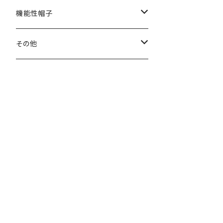
秋冬
春夏
機能性帽子
秋冬
春夏
その他
秋冬
ヘアバンド
マフラー・ネックウォーマー