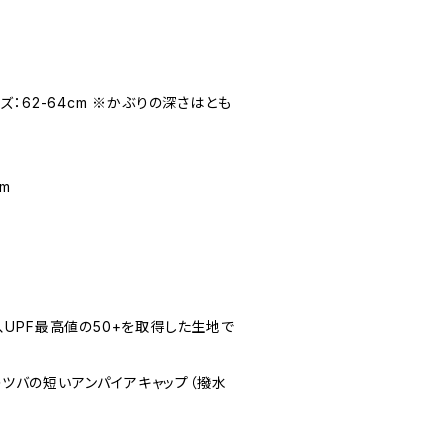
イズ：62-64cm ※かぶりの深さはとも
m
UPF最高値の50+を取得した生地で
ツバの短いアンパイアキャップ（撥水