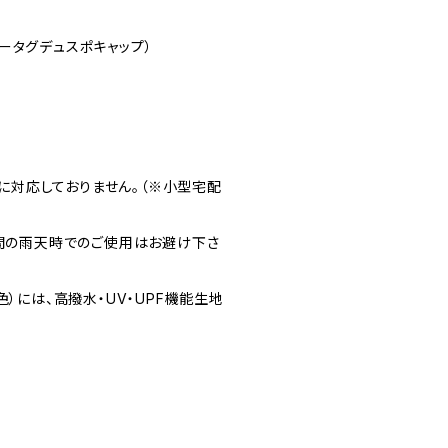
トゥビータグデュスポキャップ）
スに対応しておりません。（※小型宅配
時間の雨天時でのご使用はお避け下さ
3色）には、高撥水・UV・UPF機能生地